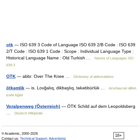
otk
— ISO 639 3 Code of Language ISO 639 2/B Code : ISO 639
2/T Code : ISO 639 1 Code : Scope : Individual Language Type :
Historical Language Name : Old Turkish …
Names of Languages ISO
639-3
OTK
— abbr. Over The Knee …
Dictionary of abbreviations
ötkəmlik
— is. Lovğalıq, dikbaşlıq, təkəbbürlük …
Azərbaycan dilinin
izahlı lüğəti
Voralpenweg (Österreich)
— ÖTK Schild auf dem Leopoldsberg
…
Deutsch Wikipedia
© Academic, 2000-2026
18+
Contact us:
Technical Support
,
Advertising