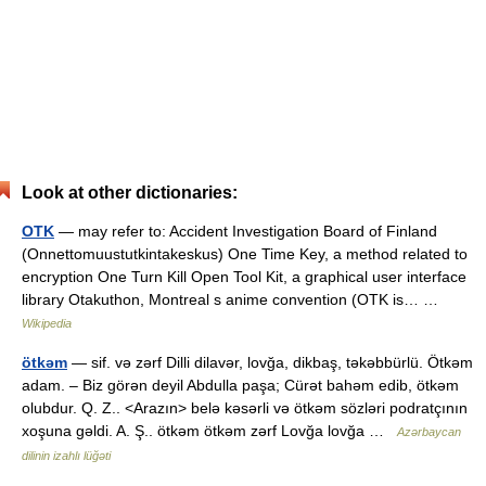
Look at other dictionaries:
OTK
— may refer to: Accident Investigation Board of Finland
(Onnettomuustutkintakeskus) One Time Key, a method related to
encryption One Turn Kill Open Tool Kit, a graphical user interface
library Otakuthon, Montreal s anime convention (OTK is… …
Wikipedia
ötkəm
— sif. və zərf Dilli dilavər, lovğa, dikbaş, təkəbbürlü. Ötkəm
adam. – Biz görən deyil Abdulla paşa; Cürət bahəm edib, ötkəm
olubdur. Q. Z.. <Arazın> belə kəsərli və ötkəm sözləri podratçının
xoşuna gəldi. A. Ş.. ötkəm ötkəm zərf Lovğa lovğa …
Azərbaycan
dilinin izahlı lüğəti