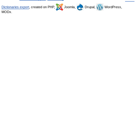
Dictionaries export
, created on PHP,
Joomla,
Drupal,
WordPress,
MODx.